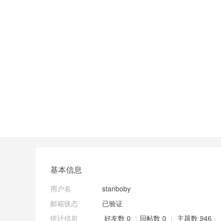
基本信息
用户名
stanboby
邮箱状态
已验证
统计信息
好友数 0
|
回帖数 0
|
主题数 946