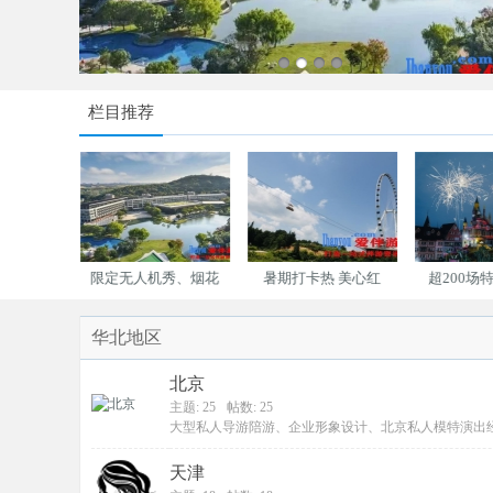
栏目推荐
又上线!
限定无人机秀、烟花
暑期打卡热 美心红
超200场
华北地区
北京
主题: 25
帖数: 25
大型私人导游陪游、企业形象设计、北京私人模特演出
天津