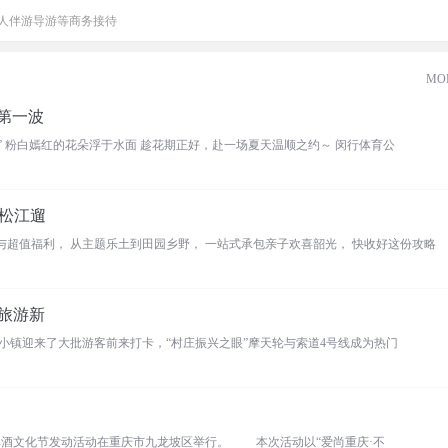
人伴游导游等商务接待
MO
夏第一波
暖风拂塘，碧水漾影 上海第一波睡莲已逐步“复苏” 粉白嫣红的花朵浮于水面 趁花期正好，赴一场夏天温顺之约～ 闵行体育公
松江遛
与超值福利， 从主题乐土到田园乡野， 一站式承包亲子欢喜韶光， 快收好这份攻略
旅游新
酒小镇迎来了大批游客前来打卡，“村庄振兴之眼”摩天轮与索道4号线成为热门
19日晚，2025不夜重庆日子节暨第三届重庆世界啤酒文化节发动活动在重庆市九龙坡区举行。 本次活动以“爱尚重庆·不