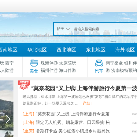
帖子
西南地区
华北地区
西北地区
东北地区
海外地区
玩
西宁
珠海伴游
太原陪玩
南宁桑拿
银川伴
私人陪游
福州伴游
海口伴游
游
济南模特预约
美食
汽车
"莫奈花园"又上线!上海伴游旅行今夏第一
暖风拂塘，碧水漾影 上海第一波睡莲已逐步“复苏” 粉白嫣红的花朵浮
趁花期正好，赴一场夏天温顺之 ...
[详细]
[上海]
"莫奈花园"又上线!上海伴游旅行今夏第
sta
[上海]
限定无人机秀、烟花露营、田园采摘!松
sta
[重庆]
暑期打卡热 美心红酒小镇成乡村振兴旅
sta