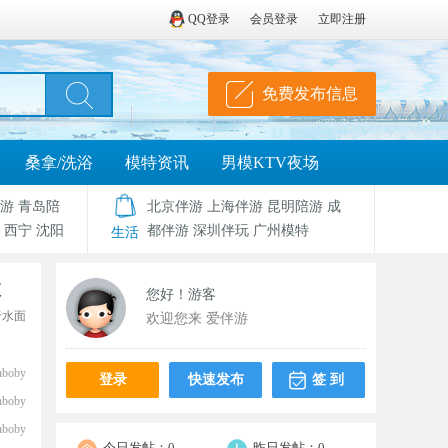
QQ登录
会员登录
立即注册
免费发布信息
桑拿/洗浴
模特资讯
男模KTV夜场
游
青岛陪
北京伴游
上海伴游
昆明陪游
成
西宁
沈阳
都伴游
深圳伴玩
广州模特
生活
波
您好！游客
于水面
欢迎您来 爱伴游
nboby
登录
快速发布
签 到
nboby
nboby
今日发帖：
0
昨日发帖：
0