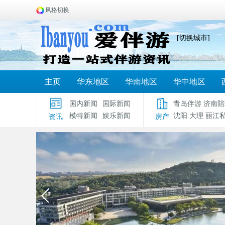
风格切换
[切换城市]
主页
华东地区
华南地区
华中地区
国内新闻
国际新闻
青岛伴游
济南陪
模特新闻
娱乐新闻
沈阳
大理
丽江
资讯
房产