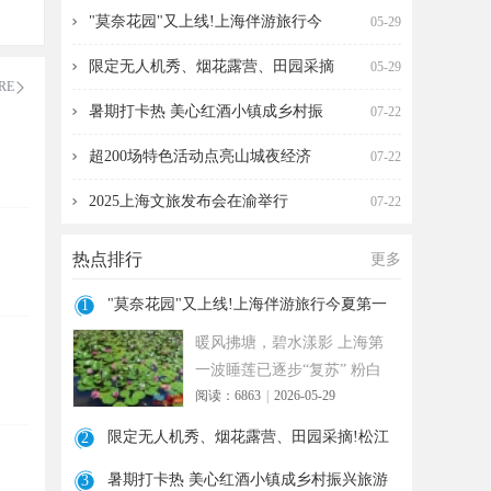
海伴游旅行今夏第一波
营、田园采摘!松江遛
"莫奈花园"又上线!上海伴游旅行今
05-29
限定无人机秀、烟花露营、田园采摘
05-29
RE
暑期打卡热 美心红酒小镇成乡村振
07-22
超200场特色活动点亮山城夜经济
07-22
2025上海文旅发布会在渝举行
07-22
热点排行
更多
"莫奈花园"又上线!上海伴游旅行今夏第一
1
波
暖风拂塘，碧水漾影 上海第
一波睡莲已逐步“复苏” 粉白
阅读：6863
|
2026-05-29
嫣红的花朵浮于水面 趁花期
正
限定无人机秀、烟花露营、田园采摘!松江
2
遛
暑期打卡热 美心红酒小镇成乡村振兴旅游
3