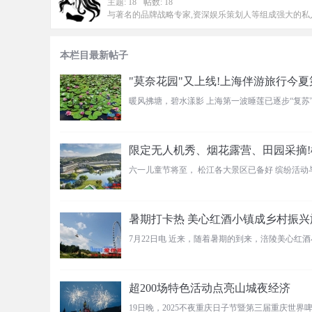
主题: 18
帖数: 18
与著名的品牌战略专家,资深娱乐策划人等组成强大的私
本栏目最新帖子
"莫奈花园"又上线!上海伴游旅行今
限定无人机秀、烟花露营、田园采摘!
六一儿童节将至， 松江各大景区已备好 缤纷活动
暑期打卡热 美心红酒小镇成乡村振兴
7月22日电 近来，随着暑期的到来，涪陵美心红
超200场特色活动点亮山城夜经济