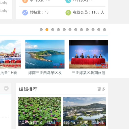
nboby
nboby
总帖量：
43
在线会员：
1108 人
批量“上新
海南三亚西岛景区发
三亚海棠区暑期旅游
国内首
编辑推荐
更多
"莫奈花园"又上线!上
限定无人机秀、烟花露