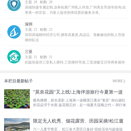
主题: 28
帖数: 28
高端快捷专属定制,业务拓展广州私人伴游,广州美女导游等咨询,信
誉第一的宗旨，为客人提供热情优质的服务水准。
深圳
主题: 22
帖数: 22
深圳高端模特经济公司,拥有高素质,高品位、形象极佳的私人导游
模特队伍
三亚
主题: 31
帖数: 31
此版块提供三亚私人模特,三亚模特导游,三亚游艇宝贝等商务接待
本栏目最新帖子
MORE
"莫奈花园"又上线!上海伴游旅行今夏第一波
暖风拂塘，碧水漾影 上海第一波睡莲已逐步“复苏” 粉白嫣红
的花朵浮于水面 趁花期正好，赴一场夏天温顺之约～ 闵行体
育公
限定无人机秀、烟花露营、田园采摘!松江遛
六一儿童节将至， 松江各大景区已备好 缤纷活动与超值福