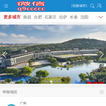
[切换城市]
更多城市
南昌
合肥
石家庄
拉萨
长春
沈阳
大连
哈尔滨
泉州
温州
华南地区
广州