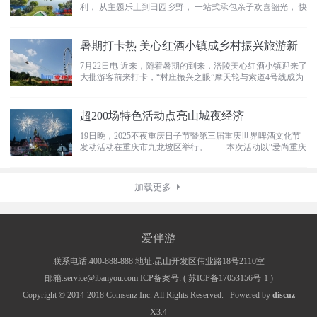
利， 从主题乐土到田园乡野， 一站式承包亲子欢喜韶光， 快
收好这份攻略
暑期打卡热 美心红酒小镇成乡村振兴旅游新
7月22日电 近来，随着暑期的到来，涪陵美心红酒小镇迎来了
大批游客前来打卡，“村庄振兴之眼”摩天轮与索道4号线成为
热门
超200场特色活动点亮山城夜经济
19日晚，2025不夜重庆日子节暨第三届重庆世界啤酒文化节
发动活动在重庆市九龙坡区举行。 本次活动以“爱尚重庆
·不
加载更多
爱伴游
联系电话:400-888-888 地址:昆山开发区伟业路18号2110室
邮箱:service@ibanyou.com ICP备案号: (
苏ICP备17053156号-1
)
Copyright © 2014-2018
Comsenz Inc.
All Rights Reserved.
Powered by
discuz
X3.4