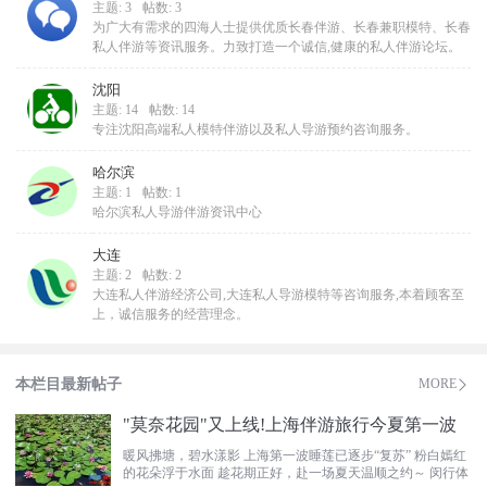
主题: 3
帖数: 3
为广大有需求的四海人士提供优质长春伴游、长春兼职模特、长春
私人伴游等资讯服务。力致打造一个诚信,健康的私人伴游论坛。
沈阳
主题: 14
帖数: 14
专注沈阳高端私人模特伴游以及私人导游预约咨询服务。
哈尔滨
主题: 1
帖数: 1
哈尔滨私人导游伴游资讯中心
大连
主题: 2
帖数: 2
大连私人伴游经济公司,大连私人导游模特等咨询服务,本着顾客至
上，诚信服务的经营理念。
本栏目最新帖子
MORE
"莫奈花园"又上线!上海伴游旅行今夏第一波
暖风拂塘，碧水漾影 上海第一波睡莲已逐步“复苏” 粉白嫣红
的花朵浮于水面 趁花期正好，赴一场夏天温顺之约～ 闵行体