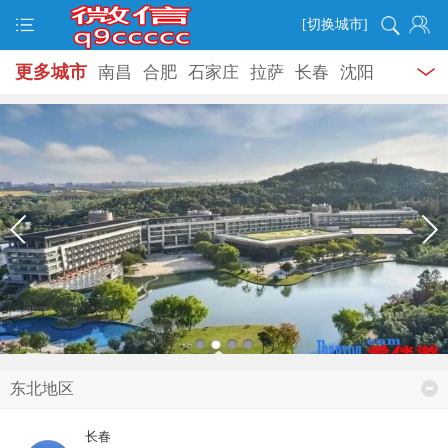
[切换城市]
更多城市
南昌
合肥
石家庄
拉萨
长春
沈阳
大连
哈尔滨
泉州
温州
东北地区
长春