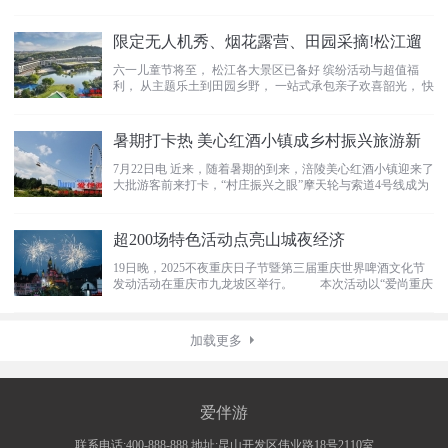
育公
限定无人机秀、烟花露营、田园采摘!松江遛
六一儿童节将至， 松江各大景区已备好 缤纷活动与超值福
利， 从主题乐土到田园乡野， 一站式承包亲子欢喜韶光， 快
收好这份攻略
暑期打卡热 美心红酒小镇成乡村振兴旅游新
7月22日电 近来，随着暑期的到来，涪陵美心红酒小镇迎来了
大批游客前来打卡，“村庄振兴之眼”摩天轮与索道4号线成为
热门
超200场特色活动点亮山城夜经济
19日晚，2025不夜重庆日子节暨第三届重庆世界啤酒文化节
发动活动在重庆市九龙坡区举行。 本次活动以“爱尚重庆
·不
加载更多
爱伴游
联系电话:400-888-888 地址:昆山开发区伟业路18号2110室