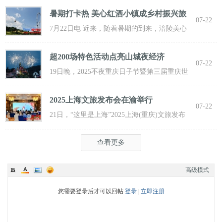
活动与超值福利， 从主题乐土到田园乡野，
暑期打卡热 美心红酒小镇成乡村振兴旅
07-22
游新
7月22日电 近来，随着暑期的到来，涪陵美心
红酒小镇迎来了大批游客前来打卡，
超200场特色活动点亮山城夜经济
07-22
19日晚，2025不夜重庆日子节暨第三届重庆世
界啤酒文化节发动活动在重庆市九龙坡
2025上海文旅发布会在渝举行
07-22
21日，“这里是上海”2025上海(重庆)文旅发布
会在渝举行，全方位展示上海文旅
查看更多
高级模式
您需要登录后才可以回帖
登录
|
立即注册