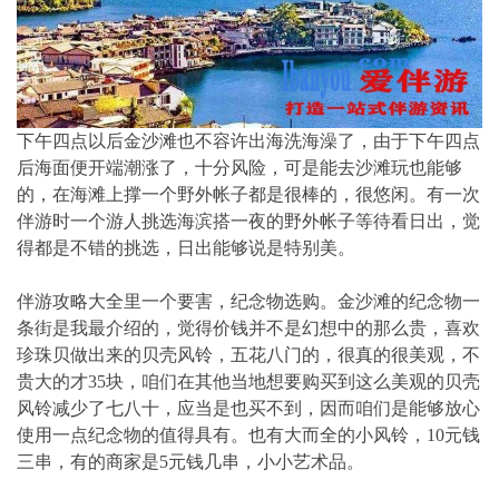
下午四点以后金沙滩也不容许出海洗海澡了，由于下午四点
后海面便开端潮涨了，十分风险，可是能去沙滩玩也能够
的，在海滩上撑一个野外帐子都是很棒的，很悠闲。有一次
伴游时一个游人挑选海滨搭一夜的野外帐子等待看日出，觉
得都是不错的挑选，日出能够说是特别美。
伴游攻略大全里一个要害，纪念物选购。金沙滩的纪念物一
条街是我最介绍的，觉得价钱并不是幻想中的那么贵，喜欢
珍珠贝做出来的贝壳风铃，五花八门的，很真的很美观，不
贵大的才35块，咱们在其他当地想要购买到这么美观的贝壳
风铃减少了七八十，应当是也买不到，因而咱们是能够放心
使用一点纪念物的值得具有。也有大而全的小风铃，10元钱
三串，有的商家是5元钱几串，小小艺术品。