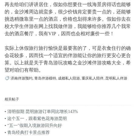
再去给咱们讲讲居住，假如你想要住一线海景房得话也能够
的，金沙滩周边就蛮多，很少价钱肯定要贵一点的，还能够
挑选稍微靠里一点的酒店，价格也划得来许多。假如你去在
校大学生伴游在网上找我做伴游，我能够给你推荐几个我常
去的酒店餐厅，我有VIP，因而也会相对廉价一些！
实际上休假旅行旅行愉快是最要害的了，可是衣食住行的确
会花较多，因而找一个适宜的伴游能让你的旅行更安心更合
算。以上就是关于青岛游玩攻略之金沙滩伴游攻略大全，希
望对咱们有帮助。
济南伴游预约
,
青岛伴游模特
,
成都私人陪游
,
重庆私人陪伴
,
昆明私人伴游
相关帖子
•
清明假期 昆明旅游订单同比增长143%
•
这个五一，跟着紫色花海游昆明
•
“五一”假期入境旅游回升向好
•
青岛经典打卡景点推荐