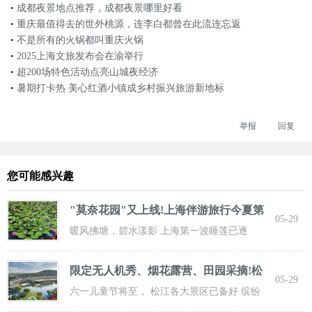
•
成都夜景地点推荐，成都夜景哪里好看
•
重庆最值得去的世外桃源，连李白都曾在此流连忘返
•
不是所有的火锅都叫重庆火锅
•
2025上海文旅发布会在渝举行
•
超200场特色活动点亮山城夜经济
•
暑期打卡热 美心红酒小镇成乡村振兴旅游新地标
举报
回复
您可能感兴趣
"莫奈花园"又上线!上海伴游旅行今夏第
05-29
一波
暖风拂塘，碧水漾影 上海第一波睡莲已逐
步“复苏” 粉白嫣红的花朵浮于水面 趁花期正
限定无人机秀、烟花露营、田园采摘!松
05-29
江遛
六一儿童节将至， 松江各大景区已备好 缤纷