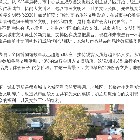
义。从1985年鹿特丹市中心城区规划首次提出文明主题片区开始，经过
现和传承城市回忆的大文博区，包含市民文明区、世界文明公园、先锋视觉
凑文明都心2020》如是解读：“经过高品质的文明设施，在城市中心堆
资者传递归于城市的文明、回忆和前史，是打造城市会客厅的要害。”
并不是单纯的“风花雪月”，它将这个区域的城市文脉、城市功能、文明消
成为城市文明再生的新力量。文博区实践是把曩昔、现在和未来进行一种
像是由单体文明机构组成的“联合舰队”，以愈加声势赫赫的品牌效应吸引
明，全国博物馆数量现已超越5000座，接待观赏人员超越10亿人次。从
会参加各类文明活动，40%的游客会进入文博场所。这说明国民对旅行的
文品史，体会日子”的新阶段。在这一背景下，文博场所加强融合立异，能
下，城市更新是很多城市老城区重启的要害词。老城区、老修建作为重塑
合文明碎片，改造城市面貌方面具有先天的禀赋，加之后期走心的文明现
众的福利，以及文旅工业的红利。