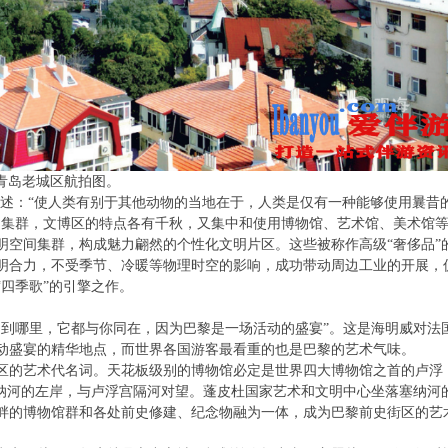
青岛老城区航拍图。
阐述：“使人类有别于其他动物的当地在于，人类是仅有一种能够使用曩昔
间集群，文博区的特点各有千秋，又集中和使用博物馆、艺术馆、美术馆
明空间集群，构成魅力翩然的个性化文明片区。这些被称作高级“奢侈品”
明合力，不受季节、冷暖等物理时空的影响，成功带动周边工业的开展，
四季歌”的引擎之作。
走到哪里，它都与你同在，因为巴黎是一场活动的盛宴”。这是海明威对法
动盛宴的精华地点，而世界各国游客最看重的也是巴黎的艺术气味。
区的艺术代名词。天花板级别的博物馆必定是世界四大博物馆之首的卢浮
塞纳河的左岸，与卢浮宫隔河对望。蓬皮杜国家艺术和文明中心坐落塞纳河
畔的博物馆群和各处前史修建、纪念物融为一体，成为巴黎前史街区的艺