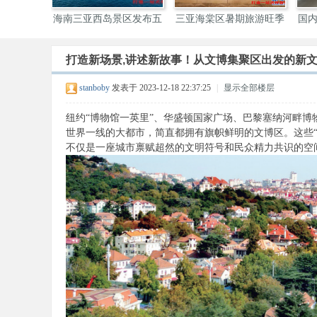
上新” 三
海南三亚西岛景区发布五
三亚海棠区暑期旅游旺季
国
一
产
打造新场景,讲述新故事！从文博集聚区出发的新
伴
stanboby
发表于 2023-12-18 22:37:25
|
显示全部楼层
纽约“博物馆一英里”、华盛顿国家广场、巴黎塞纳河畔
世界一线的大都市，简直都拥有旗帜鲜明的文博区。这些
不仅是一座城市禀赋超然的文明符号和民众精力共识的空
游