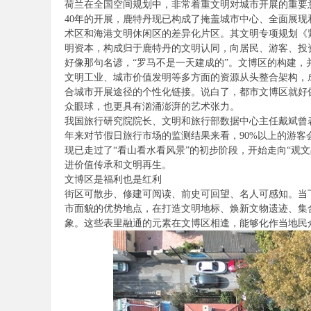
荷兰在全国空间规划中，非常着重文明对城市开展的重要意
论
40年的开展，鹿特丹现已构成了掩盖城市中心、全面展
术区和海港文明休闲区的差异化片区。其文明专项规划《紧
明资本，构成归于鹿特丹的文明认同，向居民、游客、投
好像那句名谚，“罗马不是一天建成的”。文博区的构建，
文明工业、城市价值发明等多方面的资源从头整合架构，
合城市开展途径的个性化链接。说白了，都市文博区就好
众眼球，也更具有汹涌澎湃的艺术张力。
我国旅行研究院院长、文明和旅行部数据中心主任戴斌曾表
年来对节假日旅行市场的监测结果来看，90%以上的游客
坛
现已走过了“看山看水看风景”的初步阶段，开始走向“观
进价值传承和文明再生。
文博区是福利也是红利
街区可散步、修建可阅读、前史可回望、名人可感知。当
市面貌的优势地点，在打造文明地标、焕新文物遗迹、集
象。这些表里融通的元素在文博区相逢，能够化作当地民