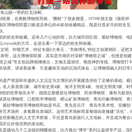
区鱼山路一带的红瓦绿树。
联展，在奥帆博物馆亮相，“圈粉”了很多拥趸。1979年德文版《骆驼祥
区博物馆联盟23家成员单位的40多组收藏精品，既是往昔岁月的前史见
动。
馆的前史和收藏。还有几个心动的馆，比方城市回忆馆、紫砂博物馆、电
itywalk的方式，走进去看一下里边的前史和收藏。
文明、时髦艺术、特征专题6大单元，‘市南博礼’特征文创展销区，还把
表明，这次博物馆联展，其实是市南区对深耕“博物馆之城”，也便是创建
博物馆之城”等文创品牌相继推出，文物主题游径、饱览神韵专线、博物馆打
新场景、讲述新故事、引发趣味互动的沉溺式体会，让博物馆融入到日常
的遗产资源和丰盛的人文沉淀为文博区的开展建造供给了足够的基础。截
其间，名人新居类2家、城市前史类4家、海洋文明类4家、传统文明类3家、时
座博物馆的世界领先水平。德国总督楼原址博物馆、民俗博物馆、康有为新居
狱原址博物馆、口腔医学博物馆、崂山矿泉博物馆、青岛印象博物馆、青
、紫砂博物馆等博物馆和如是书店、青岛音乐厅、青岛市美术馆、安娜别
等艺术场所，多集聚在老城区。这些艺术地标简直都借由老修建“活化”，
这些新概念的人文艺术群落，不仅是青岛新旅行人文地标，并且成为整合
高区位价值优势的发动机。
实是撬动几个工业链的蝴蝶效应，比方推出“博学”系列公益研学产品，深