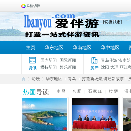
风格切换
[切换城市]
主页
华东地区
华南地区
华中地区
国内新闻
国际新闻
青岛伴游
济南陪
模特新闻
娱乐新闻
沈阳
大理
丽江
资讯
房产
论坛
华东地区
青岛
打造新场景,讲述新故事！从
南昌
|
合肥
|
石家庄
|
拉萨
|
温
爱
»
›
›
›