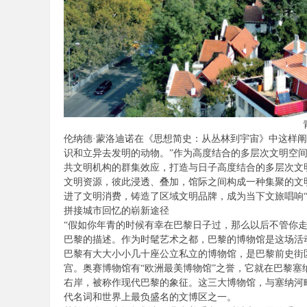
陪
伦纳德·蒙洛迪诺在《思想简史：从丛林到宇宙》中这样
识和立异去发明的动物。”作为高度结合的多层次文明空
共文明机构的群集效应，打造与日子高度结合的多层次文
游
文明资源，彼此浸透、叠加，馆际之间构成一种集聚的文
进了文明消费，铸造了区域文明品牌，成为当下文旅唱响“
拼接城市回忆的崭新途径
“假如你年青的时候有幸在巴黎日子过，那么以后不管你
巴黎的描述。作为时髦艺术之都，巴黎的博物馆是这场活
巴黎有大大小小几十座公立私立的博物馆，是巴黎前史街
宫。奥赛博物馆有“欧洲最美博物馆”之誉，它就在巴黎
右岸，被称作现代巴黎的象征。这三大博物馆，与塞纳河
代名词和世界上最负盛名的文博区之一。