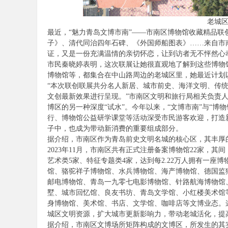
老城
最近，“魅力青岛文博市南”——市南区博物馆收藏精品联创
子》、清代同治四年石碑、《外国师船图表》……来自市南
证，又是一份充满温情的亲切怀恋，让到访者无不怦然心
市民秦晓婷表明，这次联展让她很直观地了解到这些博物
博物馆等，都集合在中山路周边的老城区里，她最近计划以c
“本次联创联展共分名人新居、城市前史、海洋文明、传统
文创最新效果进行呈现。”市南区文明和旅行局相关负责人
博区的另一种深度“试水”。今年以来，“文博市南”与“
行、博物馆公益研学课堂等活动深受市民游客欢迎，打造
子中，也成为带动新消费的重要组成部分。
据介绍，市南区作为青岛前史文明名城的核心区，其丰厚
2023年11月，市南区共有正式注册备案博物馆22家，
艺术类5家、特征专题类4家，达到每2.22万人拥有一
馆、骆驼祥子博物馆、水兵博物馆、海产博物馆、德国监
邮电博物馆、青岛一九零七电影博物馆、针路航海博物馆
墅、城市回忆馆、良友书坊、青岛文学馆、小红楼美术馆
身博物馆、美术馆、书店、文学馆、咖啡店等文博业态。
城区文明资源，扩大城市更新影响力，带动老城活化，提
据介绍，市南区文博场所矩阵构成的文博区，所发生的其