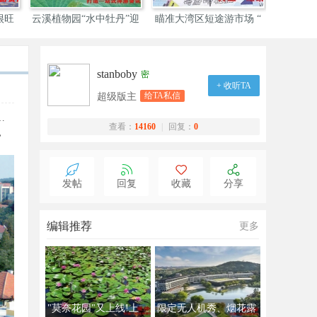
很旺
云溪植物园“水中牡丹”迎
瞄准大湾区短途游市场 “
广州打造
stanboby
密
+ 收听TA
给TA私信
超级版主
…
查看：
14160
|
回复：
0
，
发帖
回复
收藏
分享
编辑推荐
更多
"莫奈花园"又上线!上
限定无人机秀、烟花露