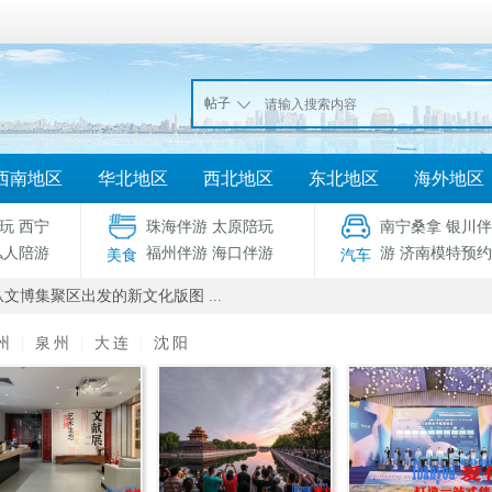
帖子
西南地区
华北地区
西北地区
东北地区
海外地区
玩
西宁
珠海伴游
太原陪玩
南宁桑拿
银川伴
私人陪游
福州伴游
海口伴游
游
济南模特预约
美食
汽车
文博集聚区出发的新文化版图 ...
州
|
泉州
|
大连
|
沈阳