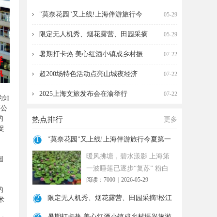
海伴游旅行今夏第一波
营、田园采摘!松江遛
"莫奈花园"又上线!上海伴游旅行今
05-29
限定无人机秀、烟花露营、田园采摘
05-29
暑期打卡热 美心红酒小镇成乡村振
07-22
超200场特色活动点亮山城夜经济
07-22
2025上海文旅发布会在渝举行
07-22
的知
等公
的
热点排行
更多
促
"莫奈花园"又上线!上海伴游旅行今夏第一
1
波
暖风拂塘，碧水漾影 上海第
国
一波睡莲已逐步“复苏” 粉白
阅读：7000
|
2026-05-29
嫣红的花朵浮于水面 趁花期
的
正
限定无人机秀、烟花露营、田园采摘!松江
2
术
遛
暑期打卡热 美心红酒小镇成乡村振兴旅游