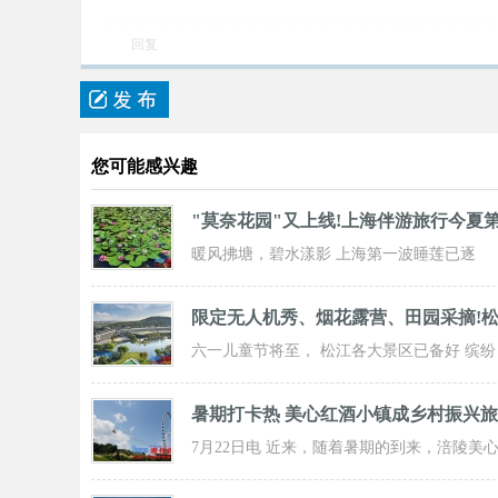
回复
您可能感兴趣
"莫奈花园"又上线!上海伴游旅行今夏
暖风拂塘，碧水漾影 上海第一波睡莲已逐
步“复苏” 粉白嫣红的花朵浮于水面 趁花期正
限定无人机秀、烟花露营、田园采摘!
六一儿童节将至， 松江各大景区已备好 缤纷
活动与超值福利， 从主题乐土到田园乡野，
暑期打卡热 美心红酒小镇成乡村振兴
7月22日电 近来，随着暑期的到来，涪陵美
红酒小镇迎来了大批游客前来打卡，