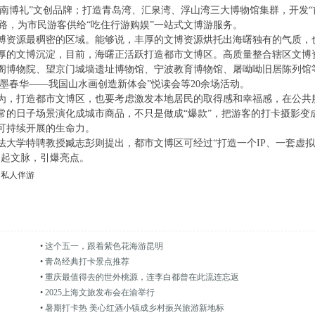
市南博礼”文创品牌；打造青岛湾、汇泉湾、浮山湾三大博物馆集群，开发“
线路，为市民游客供给“吃住行游购娱”一站式文博游服务。
博资源最稠密的区域。能够说，丰厚的文博资源烘托出海曙独有的气质，
厚的文博沉淀，目前，海曙正活跃打造都市文博区。高质量整合辖区文博
阁博物院、望京门城墙遗址博物馆、宁波教育博物馆、屠呦呦旧居陈列馆
水墨春华——我国山水画创造新体会”悦读会等20余场活动。
为，打造都市文博区，也要考虑激发本地居民的取得感和幸福感，在公共
常的日子场景演化成城市商品，不只是做成“爆款”，把游客的打卡摄影变
可持续开展的生命力。
大学特聘教授臧志彭则提出，都市文博区可经过“打造一个IP、一套虚拟
串起文脉，引爆亮点。
明私人伴游
•
这个五一，跟着紫色花海游昆明
•
青岛经典打卡景点推荐
•
重庆最值得去的世外桃源，连李白都曾在此流连忘返
•
2025上海文旅发布会在渝举行
•
暑期打卡热 美心红酒小镇成乡村振兴旅游新地标