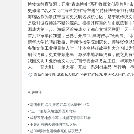
博物馆教育资源；开发“青岛博礼”系列收藏文创品牌和“
史修建”“名人文明”“海洋文明”等主题的特征博物馆旅行
海曙区作为浙江宁波前史文明名城核心区，是宁波传统文
是吸引游客接连不断的源泉。根据其厚重的前史底蕴和丰
源成为第一步。海曙区首先成立了都市文博区联盟，天一
首批13家单位加盟，已携手开展“经典与传承”绘画展、“
清华大学长聘副教授、新闻传播学院副院长、博导张铮以
务和文旅工业项目植入时，让本乡特征故事和大众习以为
刷卡消费，更要兼顾惠民，激发本地居民消费，使之具有
我国文明工业协会文明元宇宙专委会常务副主任、华东政法
人、一部大剧、一场大赛，开发一系列衍生品”等行动，
青岛伴游模特
,
成都私人陪游
,
济南伴游预约
,
重庆私人陪伴
,
昆
相关帖子
•
清明假期 昆明旅游订单同比增长143%
•
“五一”假期入境旅游回升向好
•
成都夜景地点推荐，成都夜景哪里好看
•
不是所有的火锅都叫重庆火锅
•
超200场特色活动点亮山城夜经济