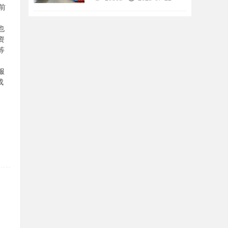
前
也
资
等
服
成