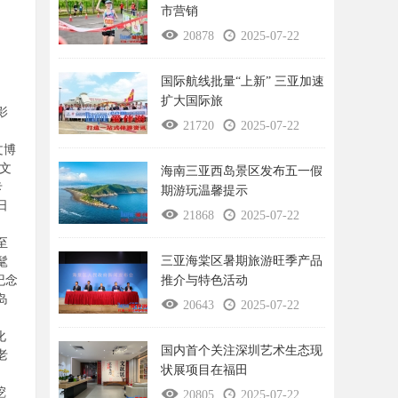
市营销
20878
2025-07-22
国际航线批量“上新” 三亚加速
扩大国际旅
影
21720
2025-07-22
文博
文
海南三亚西岛景区发布五一假
卡
期游玩温馨提示
日
21868
2025-07-22
至
三亚海棠区暑期旅游旺季产品
髦
推介与特色活动
纪念
岛
20643
2025-07-22
化
国内首个关注深圳艺术生态现
老
状展项目在福田
挖
20805
2025-07-22