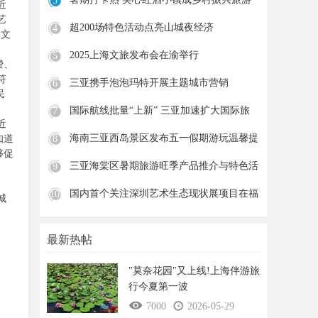
3
近
新
艺
超200场特色活动点亮山城夜经济
4
集文
2025上海文旅发布会在渝举行
5
费、
符
三亚携手泡泡玛特开展主题城市营销
6
民
国际航线批量“上新” 三亚加速扩大国际旅
7
近
海南三亚西岛景区发布五一假期游玩温馨提
8
知道
够促
示
三亚海棠区暑期旅游旺季产品推介与特色活
9
动
国内首个关注深圳艺术生态现状展项目在福
10
城
田
最新热帖
"莫奈花园"又上线!上海伴游旅
行今夏第一波
7000
2026-05-29