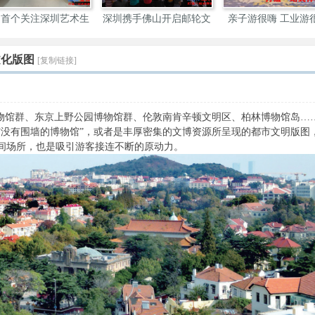
内首个关注深圳艺术生
深圳携手佛山开启邮轮文
亲子游很嗨 工业游
态
旅
深
文化版图
[复制链接]
博物馆群、东京上野公园博物馆群、伦敦南肯辛顿文明区、柏林博物馆岛…
“没有围墙的博物馆”，或者是丰厚密集的文博资源所呈现的都市文明版图
间场所，也是吸引游客接连不断的原动力。