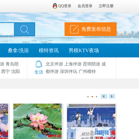
QQ登录
会员登录
立即注册
免费发布信息
桑拿/洗浴
模特资讯
男模KTV夜场
游
青岛陪
北京伴游
上海伴游
昆明陪游
成
西宁
沈阳
都伴游
深圳伴玩
广州模特
生活