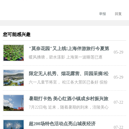
举报
回复
您可能感兴趣
"莫奈花园"又上线!上海伴游旅行今夏第
05-29
一波
暖风拂塘，碧水漾影 上海第一波睡莲已逐
步“复苏” 粉白嫣红的花朵浮于水面 趁花期正
限定无人机秀、烟花露营、田园采摘!松
05-29
江遛
六一儿童节将至， 松江各大景区已备好 缤纷
活动与超值福利， 从主题乐土到田园乡野，
暑期打卡热 美心红酒小镇成乡村振兴旅
07-22
游新
7月22日电 近来，随着暑期的到来，涪陵美心
红酒小镇迎来了大批游客前来打卡，
超200场特色活动点亮山城夜经济
07-22