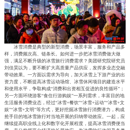
冰雪消费是典型的新型消费，场景丰富，服务和产品多
样，消费频次高、链条长。如何进一步把冰雪消费做大做
强，满足不断升级的冰雪旅行消费需求？美团研究院研究员
刘佳昊以为，要不断扩大高质量产品供应，发挥多业态交融
带动效果。一方面以需求为导向，加大冰雪上下游产业的出
资力度，不断提高冰雪运动场馆、冰雪休闲项目的建造水平
和使用水平，争取构成“消费和出资相互促进的良性循环”；
另一方面环绕游客“食住行游购娱”一系列需求，丰富目的地
生活服务消费业态，经过“冰雪+餐饮”“冰雪+运动”“冰雪+文
娱”“冰雪+文明”等方式，更好挖掘冰雪旅行消费潜力，构成
抢手目的地冰雪旅行对当地开展的归纳带动效应。一起，应
继续提高职业线上化和数字化开展程度，提高冰雪消费便当