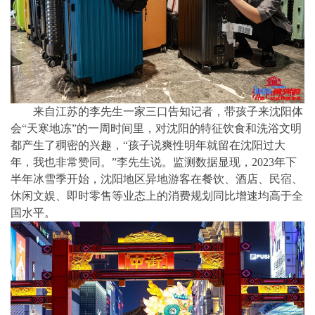
来自江苏的李先生一家三口告知记者，带孩子来沈阳体
会“天寒地冻”的一周时间里，对沈阳的特征饮食和洗浴文明
都产生了稠密的兴趣，“孩子说爽性明年就留在沈阳过大
年，我也非常赞同。”李先生说。监测数据显现，2023年下
半年冰雪季开始，沈阳地区异地游客在餐饮、酒店、民宿、
休闲文娱、即时零售等业态上的消费规划同比增速均高于全
国水平。