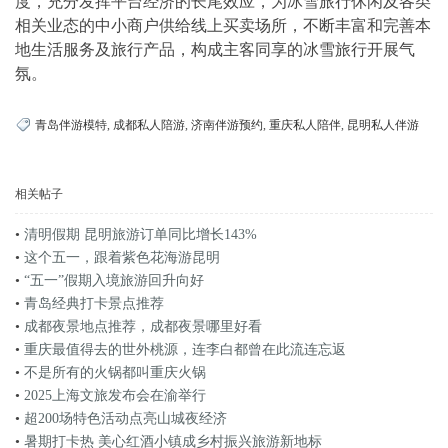
度，充分发挥平台经济的长尾效应，为冰雪旅行休闲及各类
相关业态的中小商户供给线上买卖场所，不断丰富和完善本
地生活服务及旅行产品，构成主客同享的冰雪旅行开展气
氛。
青岛伴游模特
,
成都私人陪游
,
济南伴游预约
,
重庆私人陪伴
,
昆明私人伴游
相关帖子
•
清明假期 昆明旅游订单同比增长143%
•
这个五一，跟着紫色花海游昆明
•
“五一”假期入境旅游回升向好
•
青岛经典打卡景点推荐
•
成都夜景地点推荐，成都夜景哪里好看
•
重庆最值得去的世外桃源，连李白都曾在此流连忘返
•
不是所有的火锅都叫重庆火锅
•
2025上海文旅发布会在渝举行
•
超200场特色活动点亮山城夜经济
•
暑期打卡热 美心红酒小镇成乡村振兴旅游新地标