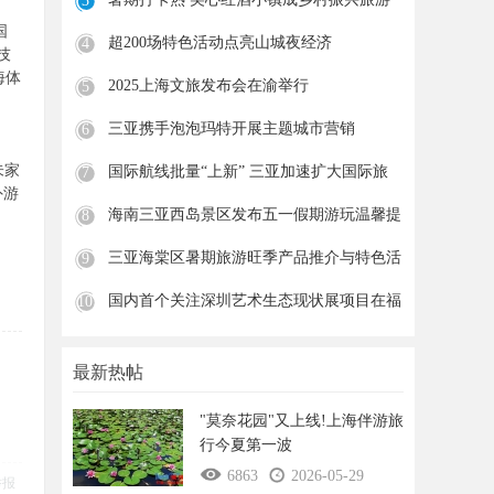
3
新
国
超200场特色活动点亮山城夜经济
4
技
海体
2025上海文旅发布会在渝举行
5
三亚携手泡泡玛特开展主题城市营销
6
朱家
国际航线批量“上新” 三亚加速扩大国际旅
7
外游
海南三亚西岛景区发布五一假期游玩温馨提
8
示
三亚海棠区暑期旅游旺季产品推介与特色活
9
动
国内首个关注深圳艺术生态现状展项目在福
10
田
最新热帖
"莫奈花园"又上线!上海伴游旅
行今夏第一波
6863
2026-05-29
举报