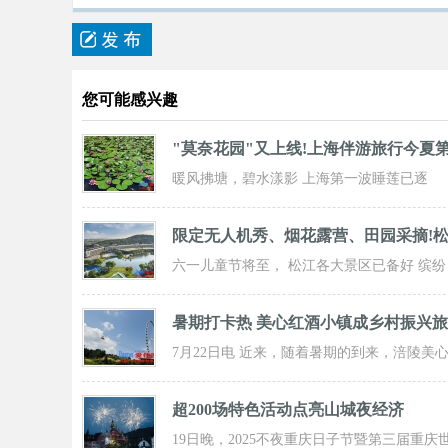
您可能感兴趣
"莫奈花园"又上线!上海伴游旅行今夏
暖风拂塘，碧水漾影 上海第一波睡莲已逐
步“复苏” 粉白嫣红的花朵浮于水面 趁花期正
限定无人机秀、烟花露营、田园采摘!
六一儿童节将至， 松江各大景区已备好 缤纷
活动与超值福利， 从主题乐土到田园乡野，
暑期打卡热 美心红酒小镇成乡村振兴
7月22日电 近来，随着暑期的到来，涪陵美
红酒小镇迎来了大批游客前来打卡，
超200场特色活动点亮山城夜经济
19日晚，2025不夜重庆日子节暨第三届重庆