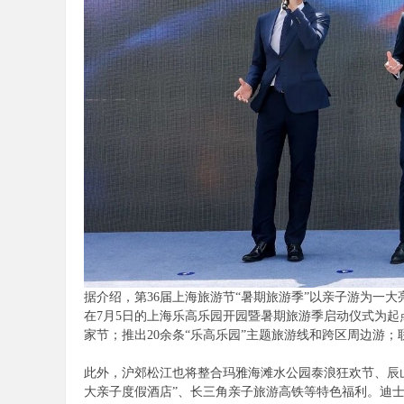
陪
游
据介绍，第36届上海旅游节“暑期旅游季”以亲子游为一
在7月5日的上海乐高乐园开园暨暑期旅游季启动仪式为起
家节；推出20余条“乐高乐园”主题旅游线和跨区周边游；
此外，沪郊松江也将整合玛雅海滩水公园泰浪狂欢节、辰山
大亲子度假酒店”、长三角亲子旅游高铁等特色福利。迪士