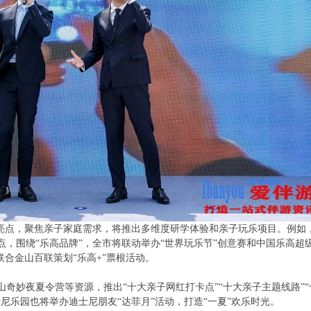
大亮点，聚焦亲子家庭需求，将推出多维度研学体验和亲子玩乐项目。例如
点，围绕“乐高品牌”，全市将联动举办“世界玩乐节”创意赛和中国乐高超
联合金山百联策划“乐高+”票根活动。
奇妙夜夏令营等资源，推出“十大亲子网红打卡点”“十大亲子主题线路”“
尼乐园也将举办迪士尼朋友“达菲月”活动，打造“一夏”欢乐时光。