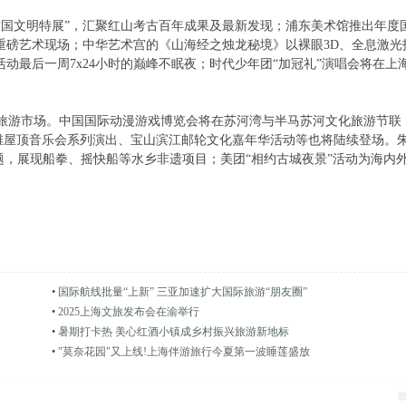
古国文明特展”，汇聚红山考古百年成果及最新发现；浦东美术馆推出年度
重磅艺术现场；中华艺术宫的《山海经之烛龙秘境》以裸眼3D、全息激光
动最后一周7x24小时的巅峰不眠夜；时代少年团“加冠礼”演唱会将在上
旅游市场。中国国际动漫游戏博览会将在苏河湾与半马苏河文化旅游节联
北外滩屋顶音乐会系列演出、宝山滨江邮轮文化嘉年华活动等也将陆续登场。
主题，展现船拳、摇快船等水乡非遗项目；美团“相约古城夜景”活动为海内
•
国际航线批量“上新” 三亚加速扩大国际旅游“朋友圈”
•
2025上海文旅发布会在渝举行
•
暑期打卡热 美心红酒小镇成乡村振兴旅游新地标
•
"莫奈花园"又上线!上海伴游旅行今夏第一波睡莲盛放