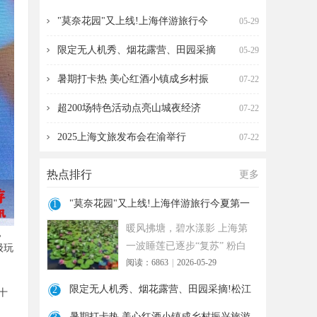
海伴游旅行今夏第一波
营、田园采摘!松江遛
"莫奈花园"又上线!上海伴游旅行今
05-29
限定无人机秀、烟花露营、田园采摘
05-29
暑期打卡热 美心红酒小镇成乡村振
07-22
超200场特色活动点亮山城夜经济
07-22
2025上海文旅发布会在渝举行
07-22
热点排行
更多
"莫奈花园"又上线!上海伴游旅行今夏第一
1
波
暖风拂塘，碧水漾影 上海第
，
一波睡莲已逐步“复苏” 粉白
级玩
阅读：6863
|
2026-05-29
嫣红的花朵浮于水面 趁花期
正
限定无人机秀、烟花露营、田园采摘!松江
2
十
遛
暑期打卡热 美心红酒小镇成乡村振兴旅游