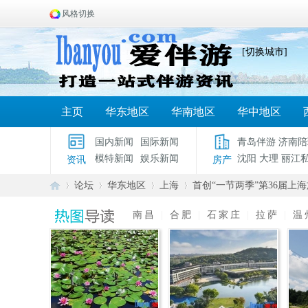
风格切换
[切换城市]
主页
华东地区
华南地区
华中地区
国内新闻
国际新闻
青岛伴游
济南陪
模特新闻
娱乐新闻
沈阳
大理
丽江
资讯
房产
论坛
华东地区
上海
首创“一节两季”第36届上海
南昌
|
合肥
|
石家庄
|
拉萨
|
温
爱
»
›
›
›