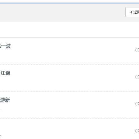
返
第一波
0
松江遛
0
旅游新
0
心
0
世