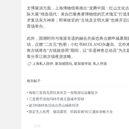
论
文博展演方面，上海博物馆将推出“龙腾中国：红山文化
际大展“缔造现代：来自巴黎奥赛博物馆的艺术瑰宝”打造
术复活东方神兽；即将收官的“古埃及文明大展”也将开启活
育场举办。
此外，国潮时尚与海派非遗的融合共振也将点燃申城暑期
动，点燃“二次元”热潮；小红书REDLAND兴趣岛、
角古镇将在“古镇旅游周”期间，以“非遗神兽总动员”为
客分享江南古镇夜游攻略。
坛
上海私人陪伴
,
新加坡陪玩
,
新加坡伴游
,
私人伴游
相关帖子
•
海南三亚西岛景区发布五一假期游玩温馨提示
•
三亚携手泡泡玛特开展主题城市营销
•
超200场特色活动点亮山城夜经济
•
限定无人机秀、烟花露营、田园采摘!松江遛娃攻略大全
回复