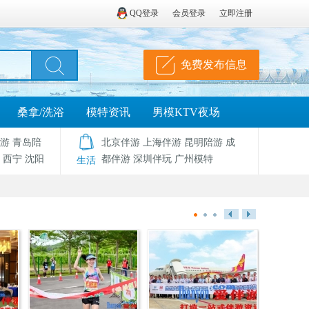
QQ登录
会员登录
立即注册
免费发布信息
桑拿/洗浴
模特资讯
男模KTV夜场
游
青岛陪
北京伴游
上海伴游
昆明陪游
成
西宁
沈阳
都伴游
深圳伴玩
广州模特
生活