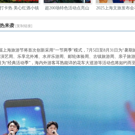
打卡热 美心红酒小镇
超200场特色活动点亮山
2025上海文旅发布
城
举
火热来袭
[复制链接]
届上海旅游节将首次创新采用“一节两季”模式，7月5日至8月31日为“暑期
尚演艺周、乐享北外滩、水岸乐游周、邮轮体验周、古镇旅游周、亲子旅
月6日为“经典活动季”，海内外游客耳熟能详的花车大巡游等活动也将如约而