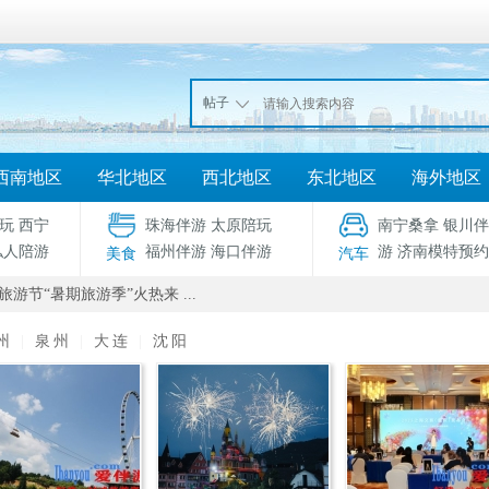
帖子
西南地区
华北地区
西北地区
东北地区
海外地区
玩
西宁
珠海伴游
太原陪玩
南宁桑拿
银川伴
私人陪游
福州伴游
海口伴游
游
济南模特预约
美食
汽车
旅游节“暑期旅游季”火热来 ...
州
|
泉州
|
大连
|
沈阳