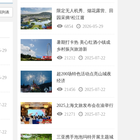
限定无人机秀、烟花露营、田
回列表
园采摘!松江遛
6854
2026-05-29
暑期打卡热 美心红酒小镇成
乡村振兴旅游新
5-29
21212
2025-07-22
超200场特色活动点亮山城夜
5-29
经济
21456
2025-07-22
7-22
2025上海文旅发布会在渝举行
21271
2025-07-22
7-22
三亚携手泡泡玛特开展主题城