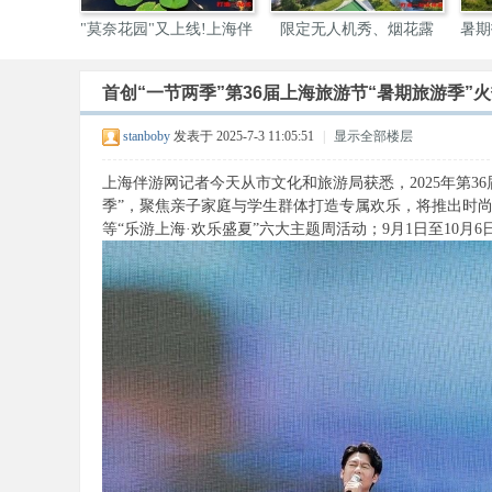
"莫奈花园"又上线!上海伴
限定无人机秀、烟花露
暑期
营、
首创“一节两季”第36届上海旅游节“暑期旅游季”
伴
stanboby
发表于 2025-7-3 11:05:51
|
显示全部楼层
上海伴游网记者今天从市文化和旅游局获悉，2025年第36
季”，聚焦亲子家庭与学生群体打造专属欢乐，将推出时
等“乐游上海·欢乐盛夏”六大主题周活动；9月1日至10
游