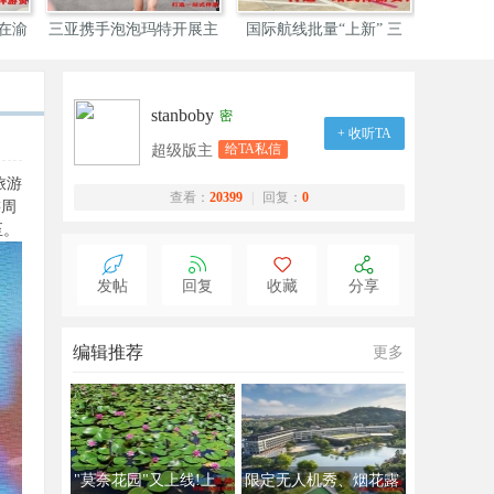
会在渝
三亚携手泡泡玛特开展主
国际航线批量“上新” 三
海南三亚
题
stanboby
密
+ 收听TA
给TA私信
超级版主
旅游
查看：
20399
|
回复：
0
游周
至。
发帖
回复
收藏
分享
编辑推荐
更多
"莫奈花园"又上线!上
限定无人机秀、烟花露