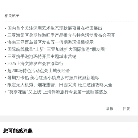
相关帖子
•
国内首个关注深圳艺术生态现状展项目在福田展出
•
三亚海棠区暑期旅游旺季产品推介与特色活动发布会召开
•
海南三亚西岛景区发布五一假期游玩温馨提示
•
国际航线批量“上新” 三亚加速扩大国际旅游“朋友圈”
•
三亚携手泡泡玛特开展主题城市营销
•
2025上海文旅发布会在渝举行
•
超200场特色活动点亮山城夜经济
•
暑期打卡热 美心红酒小镇成乡村振兴旅游新地标
•
限定无人机秀、烟花露营、田园采摘!松江遛娃攻略大全
•
"莫奈花园"又上线!上海伴游旅行今夏第一波睡莲盛放
举报
回复
您可能感兴趣