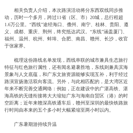
相关负责人介绍，本次路演活动将分东西双线同步推
动，历时一个多月，跨过11省（区、市）20城，总行程超
1.6万公里。“西线”途经海口、儋州、南宁、桂林、贵阳、遵
义、成都、重庆、荆州，终究抵达武汉。“东线”涵盖厦门、
福州、温州、杭州、蚌埠、合肥、南昌、赣州、长沙，收官
于张家界。
梳理这份路线名单发现，西线串联的城市兼具生态旅行
特征与红色旅行属性，还有闻名避暑胜地，东线则兼具滨海
景象与人文底蕴，和广东文旅资源能够实现互补，利于经过
路演宣扬激活双向客流。另外，与此相匹配的，是大湾区近
年来不断完善交通网络：例如，正在建设中的广湛高铁、湛
海高铁的无缝衔接将大大缩短广东与海南自贸区（港）的时
空距离；近年来赣深高铁通车后，赣州至深圳的最快铁路旅
行时间由本来的五个多小时大幅紧缩至两小时以内。
广东暑期游持续升温