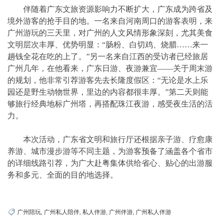
伴随着广东文旅资源影响力不断扩大，广东成为跨省及
境外游客的抢手目的地。一名来自河南周口的游客表明，来
广州游玩的三天里，对广州的人文风情形象深刻，尤其美食
文明层次丰厚、优势明显：“肠粉、白切鸡、烧腊……来一
趟钱全花在吃的上了。”另一名来自江西的受访者已经旅居
广州几年，在他看来，广东日游、夜游兼宜——关于周末游
的规划，他非常引荐游客先去长隆度假区：“无论是水上乐
园还是野生动物世界，里边的内容都很丰厚。”第二天则能
够旅行经典地标广州塔，再搭配珠江夜游，感受夜生活的活
力。
本次活动，广东省文明和旅行厅还根据亲子游、疗愈康
养游、城市漫步游等不同主题，为游客预备了涵盖各个省市
的详细线路引荐，为广大赴粤集体供给省心、贴心的出游服
务和多元、全面的目的地选择。
广州陪玩
,
广州私人陪伴
,
私人伴游
,
广州伴游
,
广州私人伴游