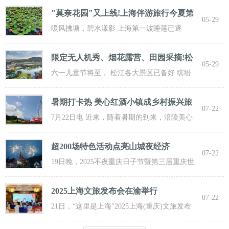
"莫奈花园"又上线!上海伴游旅行今夏第
05-29
一波
暖风拂塘，碧水漾影 上海第一波睡莲已逐
步“复苏” 粉白嫣红的花朵浮于水面 趁花期正
限定无人机秀、烟花露营、田园采摘!松
05-29
江遛
六一儿童节将至， 松江各大景区已备好 缤纷
活动与超值福利， 从主题乐土到田园乡野，
暑期打卡热 美心红酒小镇成乡村振兴旅
07-22
游新
7月22日电 近来，随着暑期的到来，涪陵美心
红酒小镇迎来了大批游客前来打卡，
超200场特色活动点亮山城夜经济
07-22
19日晚，2025不夜重庆日子节暨第三届重庆世
界啤酒文化节发动活动在重庆市九龙坡
2025上海文旅发布会在渝举行
07-22
21日，“这里是上海”2025上海(重庆)文旅发布
会在渝举行，全方位展示上海文旅