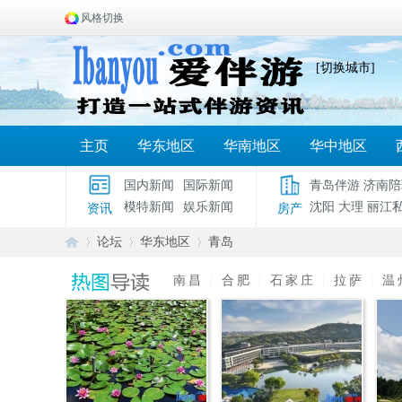
风格切换
[切换城市]
主页
华东地区
华南地区
华中地区
国内新闻
国际新闻
青岛伴游
济南陪
模特新闻
娱乐新闻
沈阳
大理
丽江
资讯
房产
论坛
华东地区
青岛
南昌
|
合肥
|
石家庄
|
拉萨
|
温
爱
»
›
›