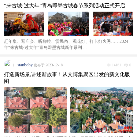
“来古城·过大年”青岛即墨古城春节系列活动正式开启
赶年集、逛庙会、听柳腔、赏民俗、观花灯、打卡灯火秀……2024
年“来古城·过大年”青岛即墨古城新年系列 ...
stanboby
发布于 2023-12-18
14161
0
打造新场景,讲述新故事！从文博集聚区出发的新文化版
图