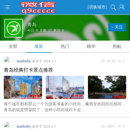
[切换城市]
青岛
+ 关注
今日: 0 主题: 17 关注: 0
全部
最新
热门
精华
热帖
stanboby
发布于 2024-5-5
16729
0
青岛经典打卡景点推荐
每个城市都有那么一个为游客准备的小吃街，像西安的回民街相同，
青岛的就是劈柴院了，这种小吃街或许不会 ...
stanboby
发布于 2024-2-7
14097
0