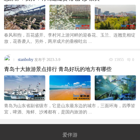
春风和煦，百花盛开。李村河上游河畔的迎春花、玉兰、连翘竞相绽
放，花香袭人。另外，两岸成片的垂柳吐出 ...
stanboby
发布于 2023-3-9
15955
0
青岛十大旅游景点排行 青岛好玩的地方有哪些
青岛为山东省副省级市，它是山东最东边的城市，三面环海，四季皆
宜，啤酒、海鲜、沙滩都有，是国内旅游的 ...
爱伴游