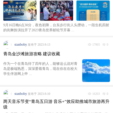
9月16日晚6点30分，夜色初降，台东步行街人头攒动，一段生机四射
的街舞扮演拉开了2023青岛世界邮轮节开幕 ...
stanboby
发布于 2023-9-13
17905
0
青岛金沙滩旅游攻略 建议收藏
作为一个在青岛待了四年的人，能够这么说对青
岛是极端熟悉，深深爱着青岛，现在你在在校大
学生伴游网上申 ...
stanboby
发布于 2023-9-10
16203
0
两天音乐节变“青岛五日游 音乐+”效应助推城市旅游再升
级