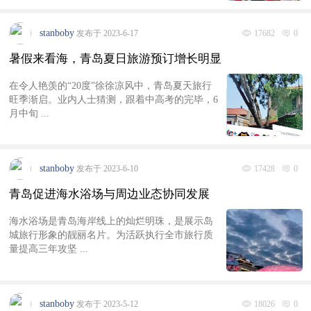
stanboby
发布于 2023-6-17
17682
0
暑假来看海，青岛夏日旅游预订增长明显
在令人艳羡的“20度”徐徐凉风中，青岛夏天旅行
旺季渐启。业内人士猜测，跟着中高考的完毕，6
月中旬 ...
stanboby
发布于 2023-6-10
17428
0
青岛促进海水浴场与周边业态协同发展
海水浴场是青岛海岸线上的灿烂明珠，是展示岛
城旅行形象的靓丽名片。为活跃执行全市旅行质
量提高三年攻坚 ...
stanboby
发布于 2023-5-12
18026
0