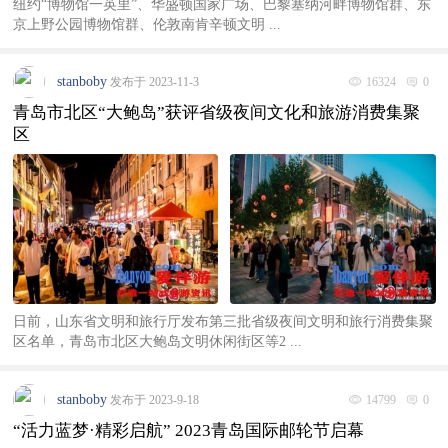
纽约“博物馆一英里”、华盛顿国家广场、巴黎塞纳河畔博物馆群、东
京上野公园博物馆群、伦敦南肯辛顿文明 ...
stanboby
发布于 2023-11-3
16324
0
青岛市北区“大鲍岛”获评省级夜间文化和旅游消费集聚
区
日前，山东省文明和旅行厅发布第三批省级夜间文明和旅行消费集聚
区名单，青岛市北区大鲍岛文明休闲街区等2 ...
stanboby
发布于 2023-9-18
14799
0
“活力蓝梦·精彩启航” 2023青岛国际邮轮节启幕